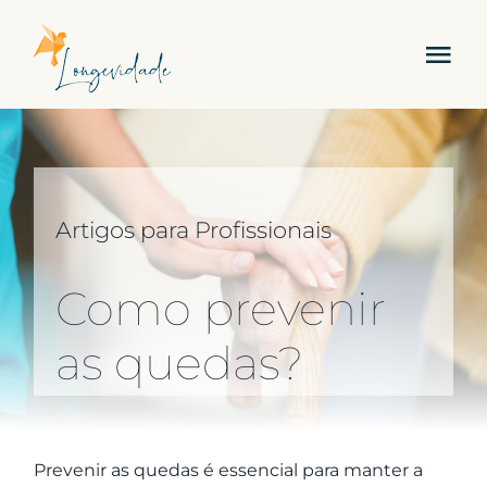
Skip
to
Tog
content
Nav
Sobre Nós
Serviços
Artigos para Profissionais
Academia
Como prevenir
Carreira
as quedas?
Contactos
Prevenir as quedas é essencial para manter a