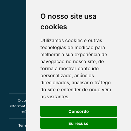
O nosso site usa
cookies
Utilizamos cookies e outras
tecnologias de medição para
melhorar a sua experiência de
navegação no nosso site, de
forma a mostrar conteúdo
personalizado, anúncios
direcionados, analisar o tráfego
do site e entender de onde vêm
os visitantes.
O conteúdo deste site tem um caráter exclusivamente
informativo e de entretenimento, não constituindo um parecer
Concordo
médico, de saúde, segurança ou assessoria jurídica.
Eu recuso
Termos e Condições
|
Privacidade e Cookies
|
Livro de
Reclamações Eletrónico