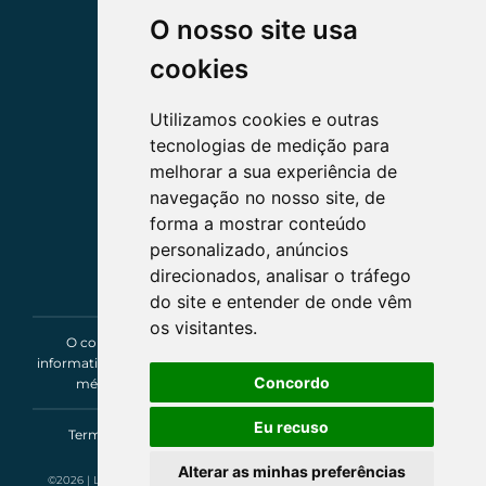
O nosso site usa
cookies
Utilizamos cookies e outras
tecnologias de medição para
melhorar a sua experiência de
navegação no nosso site, de
forma a mostrar conteúdo
personalizado, anúncios
direcionados, analisar o tráfego
do site e entender de onde vêm
os visitantes.
O conteúdo deste site tem um caráter exclusivamente
informativo e de entretenimento, não constituindo um parecer
Concordo
médico, de saúde, segurança ou assessoria jurídica.
Eu recuso
Termos e Condições
|
Privacidade e Cookies
|
Livro de
Reclamações Eletrónico
Alterar as minhas preferências
©2026 | Longevidade® | Todos os direitos reservados | Made With
by