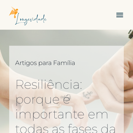
Skip
to
Tog
content
Nav
Sobre Nós
Serviços
Artigos para Família
Academia
Resiliência:
Carreira
porque é
importante em
Contactos
todas as fases da