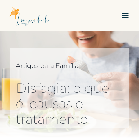
Skip
to
Tog
content
Nav
Sobre Nós
Serviços
Artigos para Família
Academia
Disfagia: o que
Carreira
é, causas e
tratamento
Contactos