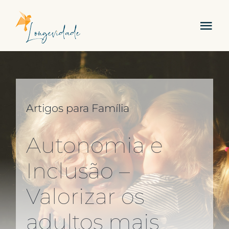
Skip
to
Tog
content
Nav
Sobre Nós
Serviços
Artigos para Família
Academia
Autonomia e
Carreira
Inclusão –
Valorizar os
Contactos
adultos mais